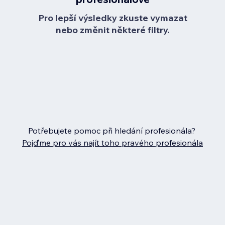
Pro lepší výsledky zkuste vymazat
nebo změnit některé filtry.
Potřebujete pomoc při hledání profesionála?
Pojďme pro vás najít toho pravého profesionála