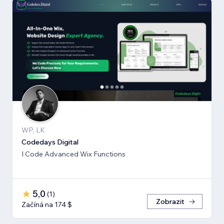
WP, LK
Codedays Digital
I Code Advanced Wix Functions
5,0
(
1
)
Zobrazit
Začíná na 174 $