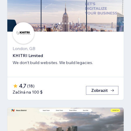
London, GB
KHITRI Limited
We don’t build websites. We build legacies.
4,7
(
18
)
Zobrazit
Začíná na 100 $