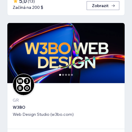
5,0
(
13
)
Zobrazit
Začíná na 200 $
GR
W3BO
Web Design Studio (w3bo.com)