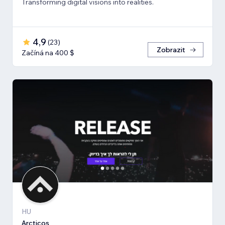
Transforming digital visions into realities.
4,9
(
23
)
Zobrazit
Začíná na 400 $
HU
Arcticos