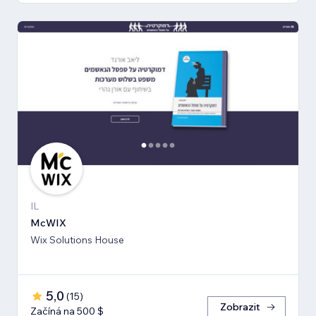
IL
McWIX
Wix Solutions House
5,0
(
15
)
Zobrazit
Začíná na 500 $