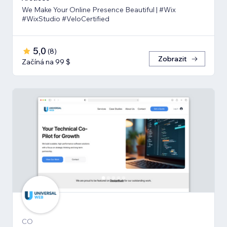
We Make Your Online Presence Beautiful | #Wix
#WixStudio #VeloCertified
5,0
(
8
)
Zobrazit
Začíná na 99 $
CO