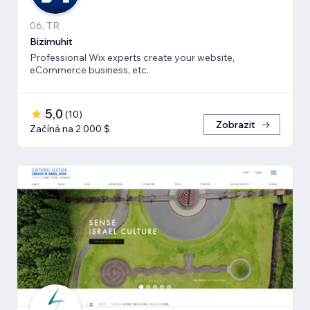
06, TR
Bizimuhit
Professional Wix experts create your website,
eCommerce business, etc.
5,0
(
10
)
Zobrazit
Začíná na 2 000 $