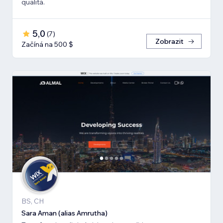
qualitá.
5,0
(
7
)
Zobrazit
Začíná na 500 $
BS, CH
Sara Aman (alias Amrutha)