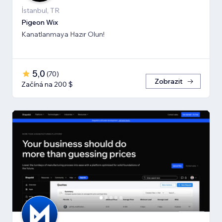
İstanbul, TR
Pigeon Wix
Kanatlanmaya Hazır Olun!
5,0
(
70
)
Zobrazit
Začíná na 200 $