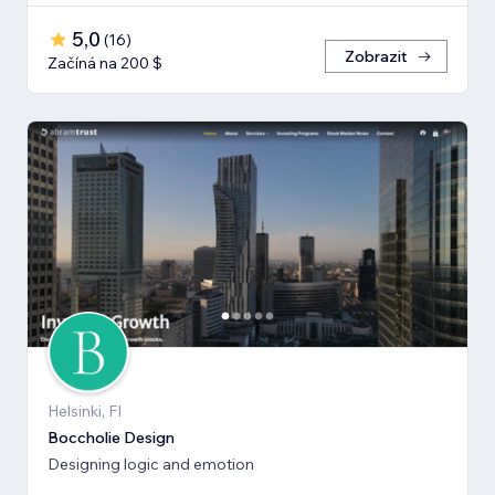
5,0
(
16
)
Zobrazit
Začíná na 200 $
Helsinki, FI
Boccholie Design
Designing logic and emotion