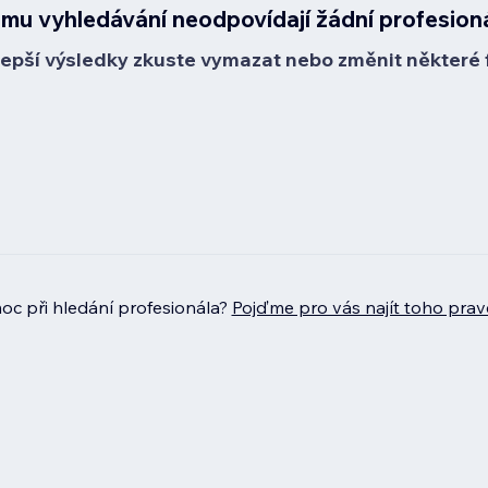
mu vyhledávání neodpovídají žádní profesion
lepší výsledky zkuste vymazat nebo změnit některé fi
c při hledání profesionála?
Pojďme pro vás najít toho prav