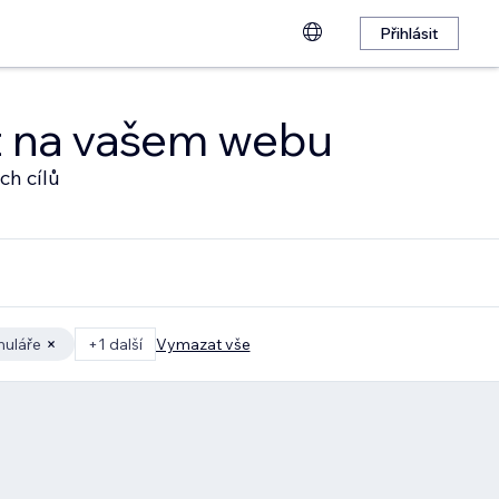
Přihlásit
at na vašem webu
ch cílů
muláře
+1 další
Vymazat vše