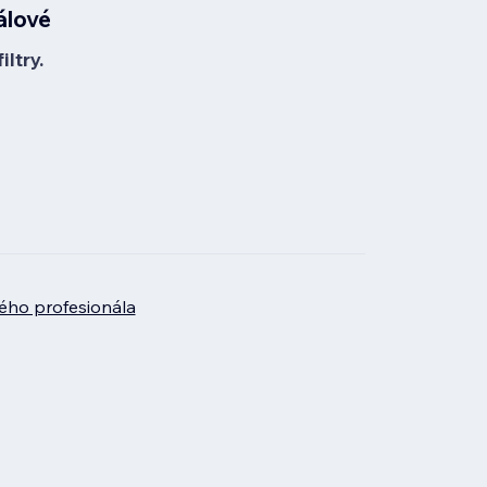
álové
ltry.
ého profesionála