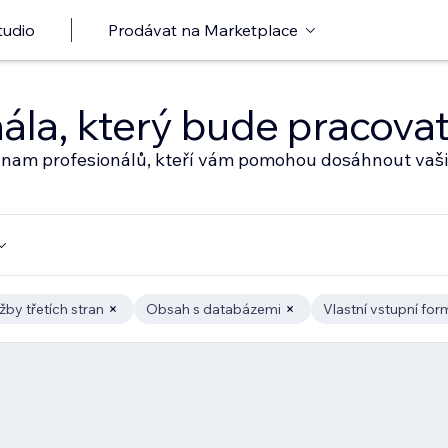
tudio
Prodávat na Marketplace
nála, který bude pracov
eznam profesionálů, kteří vám pomohou dosáhnout vaši
žby třetích stran
Obsah s databázemi
Vlastní vstupní for