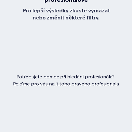
Pro lepší výsledky zkuste vymazat
nebo změnit některé filtry.
Potřebujete pomoc při hledání profesionála?
Pojďme pro vás najít toho pravého profesionála