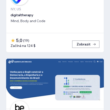
NY, US
digitaltherapy
Mind, Body and Code
5,0
(
19
)
Zobrazit
Začíná na 124 $