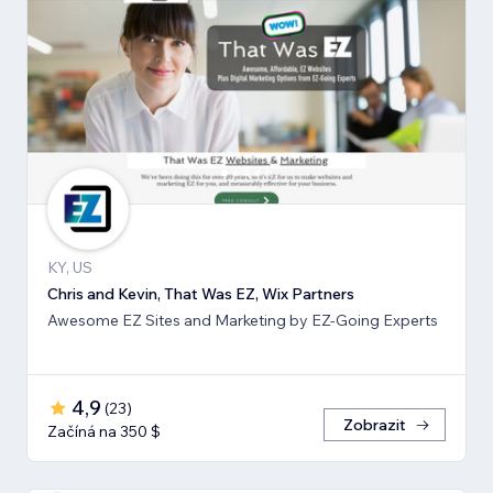
KY, US
Chris and Kevin, That Was EZ, Wix Partners
Awesome EZ Sites and Marketing by EZ-Going Experts
4,9
(
23
)
Zobrazit
Začíná na 350 $