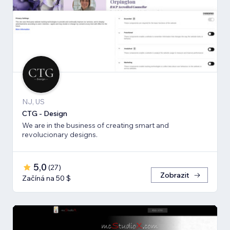
NJ, US
CTG - Design
We are in the business of creating smart and
revolucionary designs.
5,0
(
27
)
Zobrazit
Začíná na 50 $