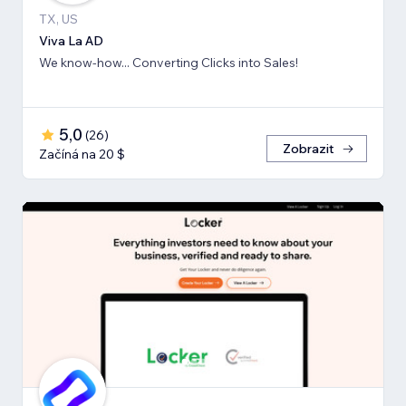
TX, US
Viva La AD
We know-how... Converting Clicks into Sales!
5,0
(
26
)
Zobrazit
Začíná na 20 $