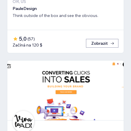
OR, US
PauleDesign
Think outside of the box and see the obvious.
5,0
(
57
)
Zobrazit
Začíná na 120 $