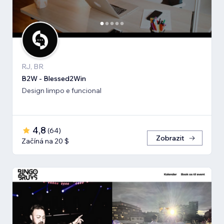
RJ, BR
B2W - Blessed2Win
Design limpo e funcional
4,8
(
64
)
Zobrazit
Začíná na 20 $