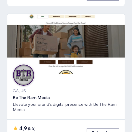
GA, US
Be The Ram Media
Elevate your brand's digital presence with Be The Ram
Media.
4,9
(
56
)