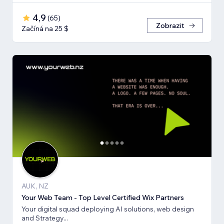
4,9
(
65
)
Zobrazit
Začíná na 25 $
AUK, NZ
Your Web Team - Top Level Certified Wix Partners
Your digital squad deploying AI solutions, web design
and Strategy...