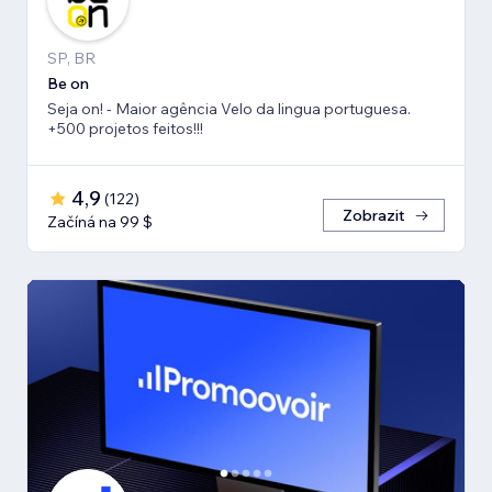
SP, BR
Be on
Seja on! - Maior agência Velo da lingua portuguesa.
+500 projetos feitos!!!
4,9
(
122
)
Zobrazit
Začíná na 99 $