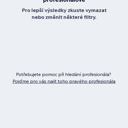
Pro lepší výsledky zkuste vymazat
nebo změnit některé filtry.
Potřebujete pomoc při hledání profesionála?
Pojďme pro vás najít toho pravého profesionála