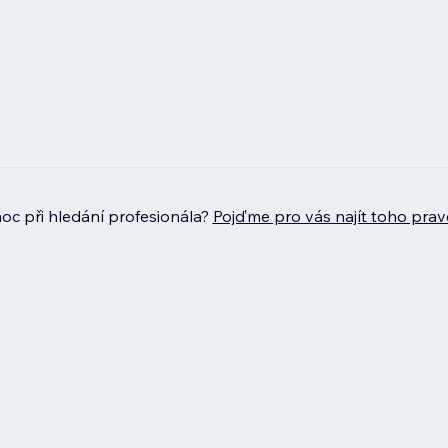
c při hledání profesionála?
Pojďme pro vás najít toho prav