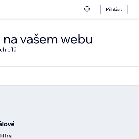
Přihlásit
at na vašem webu
ch cílů
álové
ltry.