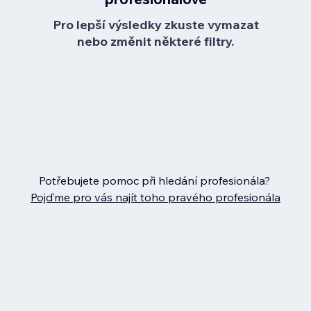
Pro lepší výsledky zkuste vymazat
nebo změnit některé filtry.
Potřebujete pomoc při hledání profesionála?
Pojďme pro vás najít toho pravého profesionála