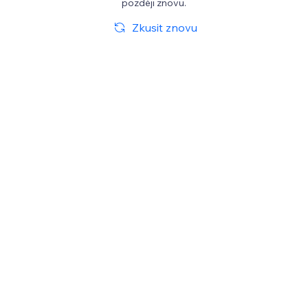
později znovu.
Zkusit znovu