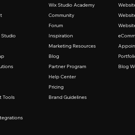
Wix Studio Academy
Website
t
Community
Websit
Forum
Websit
 Studio
Inspiration
eComme
Marketing Resources
Appoin
ap
Blog
Portfol
utions
Partner Program
Blog W
Help Center
Pricing
 Tools
Brand Guidelines
tegrations