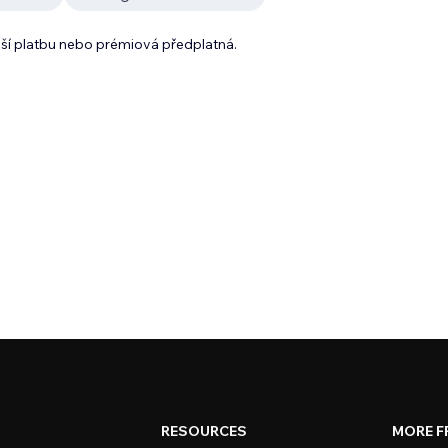
lší platbu nebo prémiová předplatná.
RESOURCES
MORE F