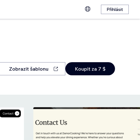
Přihlásit
Zobrazit šablonu
Koupit za 7 $