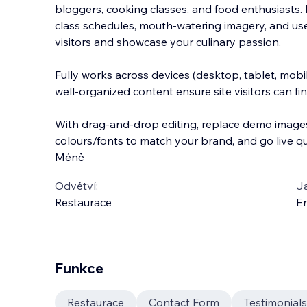
bloggers, cooking classes, and food enthusiasts. It
class schedules, mouth‑watering imagery, and use
visitors and showcase your culinary passion.
Fully works across devices (desktop, tablet, mobil
well‑organized content ensure site visitors can fi
With drag‑and‑drop editing, replace demo images
colours/fonts to match your brand, and go live qu
Méně
Odvětví:
J
Restaurace
En
Funkce
Restaurace
Contact Form
Testimonials