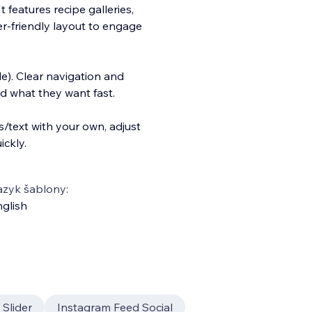
 features recipe galleries,
r‑friendly layout to engage
e). Clear navigation an
d
nd what they want fast.
/text with your own, adjust
ickly.
azyk šablony:
glish
 Slider
Instagram Feed Social