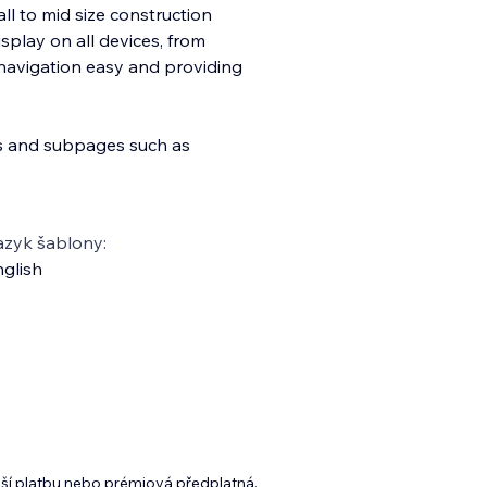
all to mid size construction
isplay on all devices, from
navigation easy and providing
s and subpages such as
azyk šablony:
glish
lší platbu nebo prémiová předplatná.