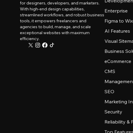
Developmen
for designers, developers, and marketers.
With high-end design capabilities,
Enterprise
streamlined workflows, and robust business
Figma to Wix
tools, it empowers freelancers and
agencies to build, manage, and scale
AI Features
exceptional websites with maximum
efficiency.
Visual Sitem
Business Sol
eCommerce
CMS
Management
SEO
Marketing In
Security
Reliability &
Top Feature