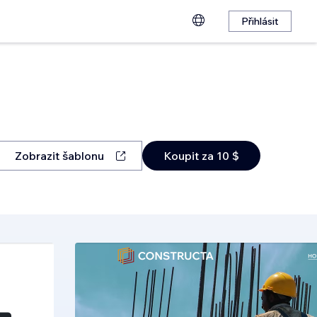
Přihlásit
Zobrazit šablonu
Koupit za 10 $