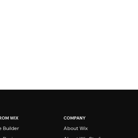
ROM WIX
COMPANY
 Builder
About Wix