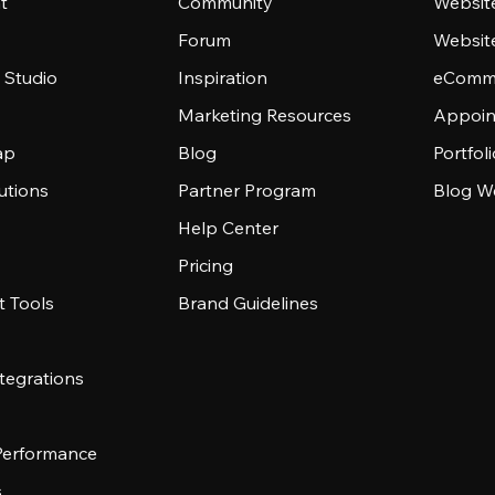
t
Community
Websit
Forum
Websit
 Studio
Inspiration
eComme
Marketing Resources
Appoin
ap
Blog
Portfol
utions
Partner Program
Blog W
Help Center
Pricing
 Tools
Brand Guidelines
tegrations
 Performance
s