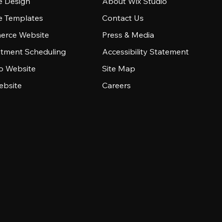
e Design
About Wix Studio
e Templates
Contact Us
rce Website
Press & Media
tment Scheduling
Accessibility Statement
io Website
Site Map
ebsite
Careers