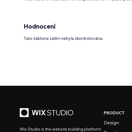
Hodnocení
Tato šablona zatím nebyla zkontrolována.
PRODUCT
Design
Wix Studio is the website building platform