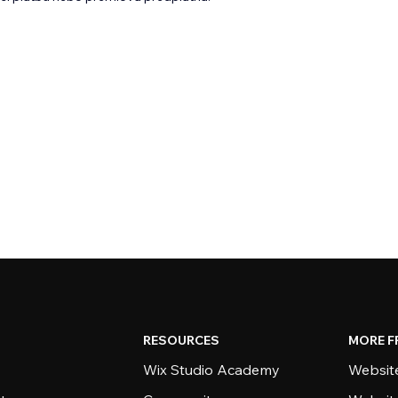
RESOURCES
MORE F
Wix Studio Academy
Website