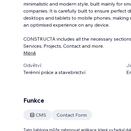
minimalistic and modern style, built mainly for sm
companies. It is carefully built to ensure perfect d
desktops and tablets to mobile phones, making 
an optimised experience on any device
.
CONSTRUCTA includes all the necessary section
Services, Projects, Contact and more.
Méně
Odvětví:
J
Terénní práce a stavebnictví
En
Funkce
CMS
Contact Form
Tato šablona může zahrnovat aplikace, které vyžadují da