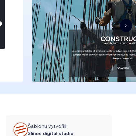
Šablonu vytvořili
3lines digital studio