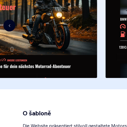
O šabloně
Die Website präsentiert stilvoll gestaltete Moto