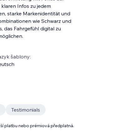
 klaren Infos zu jedem
n, starke Markenidentität und
bkombinationen wie Schwarz und
s, das Fahrgefühl digital zu
möglichen.
azyk šablony:
eutsch
Testimonials
lší platbu nebo prémiová předplatná.