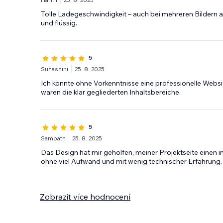
Tolle Ladegeschwindigkeit – auch bei mehreren Bildern auf
und flüssig.
5
Suhashini
25. 8. 2025
Ich konnte ohne Vorkenntnisse eine professionelle Websi
waren die klar gegliederten Inhaltsbereiche.
5
Sampath
25. 8. 2025
Das Design hat mir geholfen, meiner Projektseite einen i
ohne viel Aufwand und mit wenig technischer Erfahrung.
Zobrazit více hodnocení