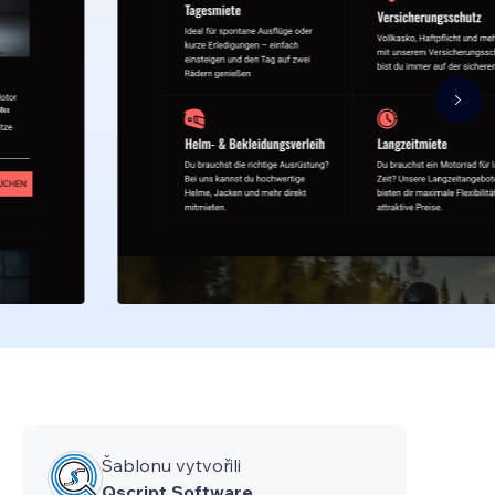
Šablonu vytvořili
Qscript Software