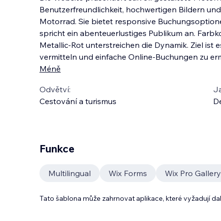
Benutzerfreundlichkeit, hochwertigen Bildern und
Motorrad. Sie bietet responsive Buchungsoptione
spricht ein abenteuerlustiges Publikum an. Far
Metallic-Rot unterstreichen die Dynamik. Ziel is
t e
vermitteln und einfache Online-Buchungen zu er
Méně
Odvětví:
J
Cestování a turismus
D
Funkce
Multilingual
Wix Forms
Wix Pro Gallery
Tato šablona může zahrnovat aplikace, které vyžadují da