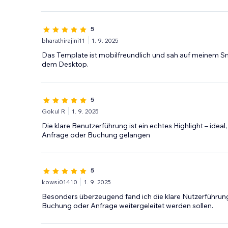
5
bharathirajini11
1. 9. 2025
Das Template ist mobilfreundlich und sah auf meinem S
dem Desktop.
5
Gokul R
1. 9. 2025
Die klare Benutzerführung ist ein echtes Highlight – id
Anfrage oder Buchung gelangen
5
kowsi01410
1. 9. 2025
Besonders überzeugend fand ich die klare Nutzerführung –
Buchung oder Anfrage weitergeleitet werden sollen.