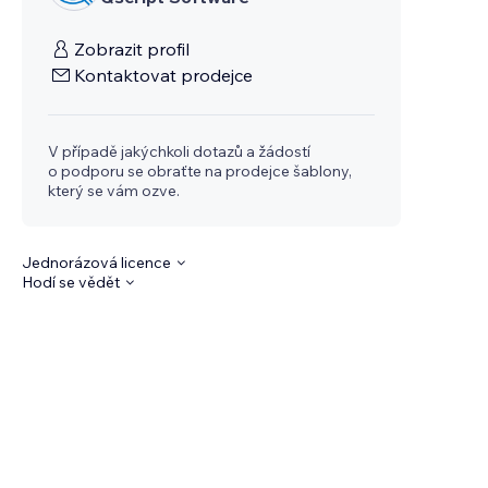
Zobrazit profil
Kontaktovat prodejce
V případě jakýchkoli dotazů a žádostí
o podporu se obraťte na prodejce šablony,
který se vám ozve.
Jednorázová licence
Hodí se vědět