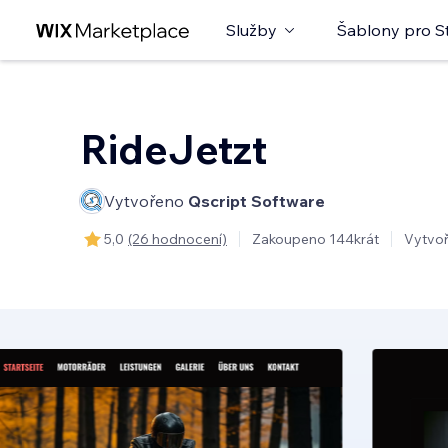
Služby
Šablony pro S
RideJetzt
Vytvořeno
Qscript Software
5,0
(26 hodnocení)
Zakoupeno 144krát
Vytvo