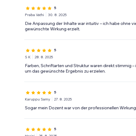
5
Praba Vathi
30. 8. 2025
Die Anpassung der Inhalte war intuitiv – ich habe ohne v
gewünschte Wirkung erzielt.
5
S K
28. 8. 2025
Farben, Schriftarten und Struktur waren direkt stimmig 
um das gewünschte Ergebnis zu erzielen.
5
Karuppu Samy
27. 8. 2025
Sogar mein Dozent war von der professionellen Wirkung 
5
Harini
25. 8. 2025