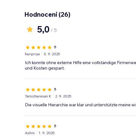
Hodnocení
(26)
5,0
/ 5
5
haripriya
3. 9. 2025
Ich konnte ohne externe Hilfe eine vollständige Firmenweb
und Kosten gespart.
5
Tamizharasan K
2. 9. 2025
Die visuelle Hierarchie war klar und unterstützte meine wi
5
Ashni
1. 9. 2025