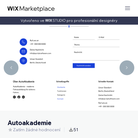
Vytvořeno ve
pro profesionální designéry
Autoakademie
Zatím žádné hodnocení
51