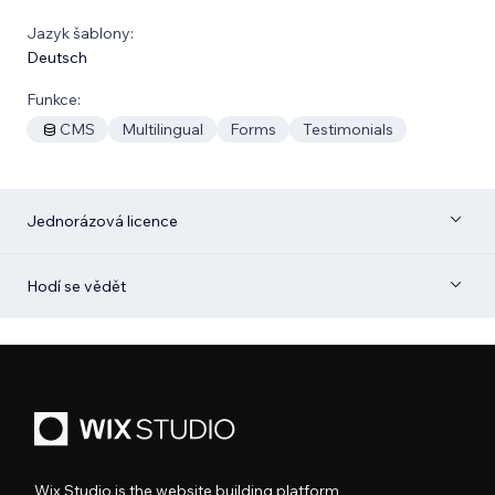
Jazyk šablony:
Deutsch
Funkce:
CMS
Multilingual
Forms
Testimonials
Jednorázová licence
Hodí se vědět
Wix Studio is the website building platform