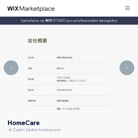
Vytvořeno ve
pro profesionální designéry
HomeCare
Zatím žádné hodnocení