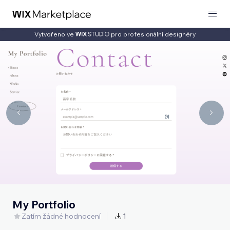
Vytvořeno ve
pro profesionální designéry
My Portfolio
Zatím žádné hodnocení
1