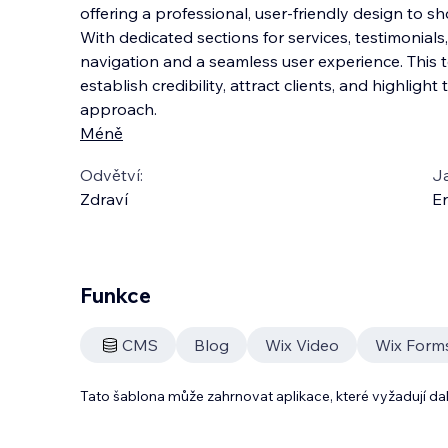
offering a professional, user-friendly design to sh
With dedicated sections for services, testimonials
navigation and a seamless user experience. This
establish credibility, attract clients
, and highlight
approach.
Méně
Odvětví:
J
Zdraví
En
Funkce
CMS
Blog
Wix Video
Wix Form
Tato šablona může zahrnovat aplikace, které vyžadují da