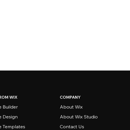
ROM WIX
COMPANY
 Builder
About Wix
e Design
About Wix Studio
e Templates
Contact Us