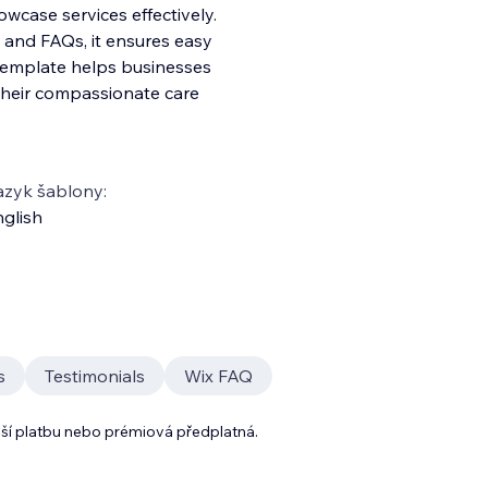
owcase services effectively.
, and FAQs, it ensures easy
 template helps businesses
 their compassionate care
azyk šablony:
glish
s
Testimonials
Wix FAQ
lší platbu nebo prémiová předplatná.