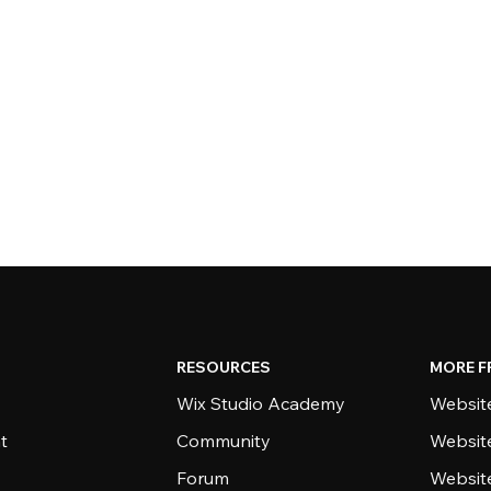
RESOURCES
MORE F
Wix Studio Academy
Website
t
Community
Websit
Forum
Websit