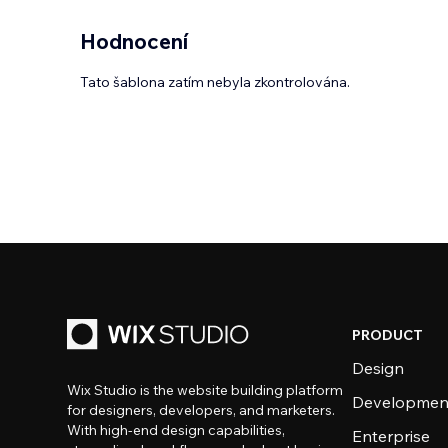
Hodnocení
Tato šablona zatím nebyla zkontrolována.
PRODUCT
Design
Wix Studio is the website building platform
Developmen
for designers, developers, and marketers.
With high-end design capabilities,
Enterprise