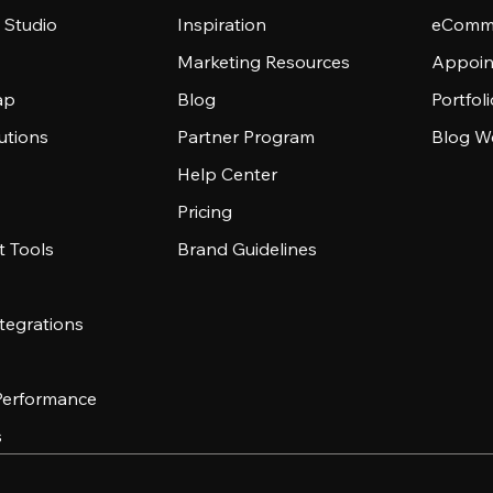
 Studio
Inspiration
eComme
Marketing Resources
Appoin
ap
Blog
Portfol
utions
Partner Program
Blog W
Help Center
Pricing
 Tools
Brand Guidelines
tegrations
 Performance
s