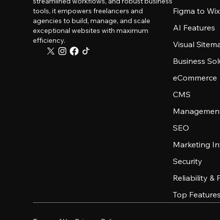
streamlined workflows, and robust business
Figma to Wix
tools, it empowers freelancers and
agencies to build, manage, and scale
AI Features
exceptional websites with maximum
efficiency.
Visual Sitem
Business Sol
eCommerce
CMS
Management
SEO
Marketing In
Security
Reliability &
Top Feature