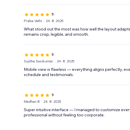
5
Praba Vathi
24. 8. 2025
What stood out the most was how well the layout adapts
remains crisp, legible, and smooth.
5
Sujitha Sasikumar
24. 8. 2025
Mobile view is flawless — everything aligns perfectly, ev
schedule and testimonials.
5
Madhan B
24. 8. 2025
Super intuitive interface — I managed to customize everyt
professional without feeling too corporate.