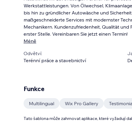
Werkstattleistungen. Von Ölwechsel, Klimaanlage
bis hin zu gründlicher Autowäsche und Sicherheit
maßgeschneiderte Services mit modernster Tech
Mechanikern. Kundenzufriedenheit, Qualität und 
erster Stelle. Vereinbaren Sie jetzt einen Termin!
Méně
Odvětví:
J
Terénní práce a stavebnictví
D
Funkce
Multilingual
Wix Pro Gallery
Testimonia
Tato šablona může zahrnovat aplikace, které vyžadují da