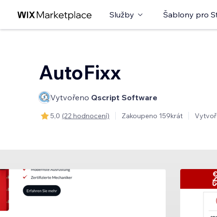
Služby
Šablony pro S
AutoFixx
Vytvořeno
Qscript Software
5,0
(22 hodnocení)
Zakoupeno 159krát
Vytvoř