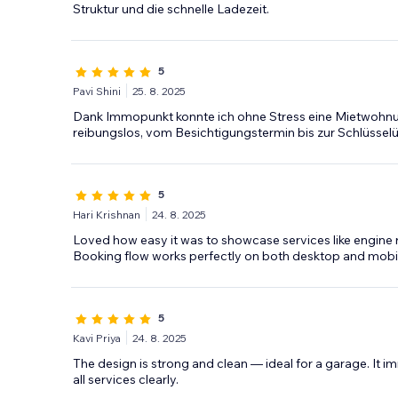
Struktur und die schnelle Ladezeit.
5
Pavi Shini
25. 8. 2025
Dank Immopunkt konnte ich ohne Stress eine Mietwohnung 
reibungslos, vom Besichtigungstermin bis zur Schlüssel
5
Hari Krishnan
24. 8. 2025
Loved how easy it was to showcase services like engine re
Booking flow works perfectly on both desktop and mobi
5
Kavi Priya
24. 8. 2025
The design is strong and clean — ideal for a garage. It im
all services clearly.