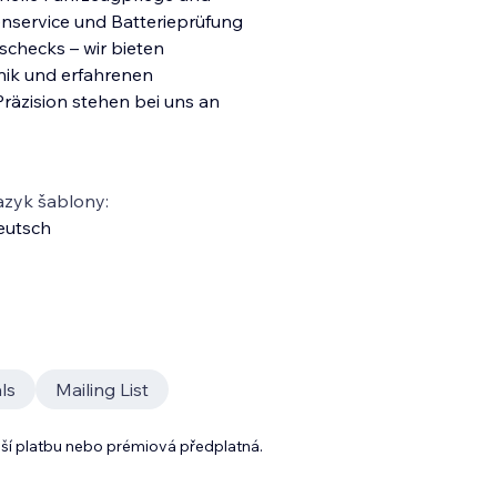
nservice und Batterieprüfung
schecks – wir bieten
nik und erfahrenen
Präzision stehen
bei uns an
azyk šablony:
eutsch
ls
Mailing List
lší platbu nebo prémiová předplatná.