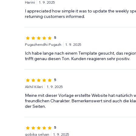
Harini
1. 9. 2025
I appreciated how simple it was to update the weekly spe
returning customers informed.
5
Pugazhendhi Pugazh
1. 9. 2025
Ich habe lange nach einem Template gesucht, das region
trifft genau diesen Ton. Kunden reagieren sehr positiv.
5
Akhil Kilari
1. 9. 2025
Meine mit dieser Vorlage erstellte Website hat natürlich
freundlichen Charakter. Bemerkenswert sind auch die kla
der Seiten.
5
gobika selvan
1. 9. 2025