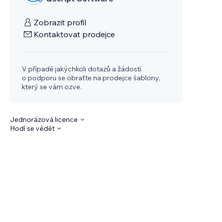
Zobrazit profil
Kontaktovat prodejce
V případě jakýchkoli dotazů a žádostí
o podporu se obraťte na prodejce šablony,
který se vám ozve.
Jednorázová licence
Hodí se vědět