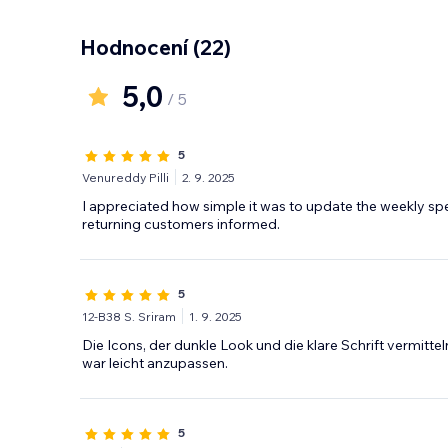
Hodnocení
(22)
5,0
/ 5
5
Venureddy Pilli
2. 9. 2025
I appreciated how simple it was to update the weekly spe
returning customers informed.
5
12-B38 S. Sriram
1. 9. 2025
Die Icons, der dunkle Look und die klare Schrift vermitte
war leicht anzupassen.
5