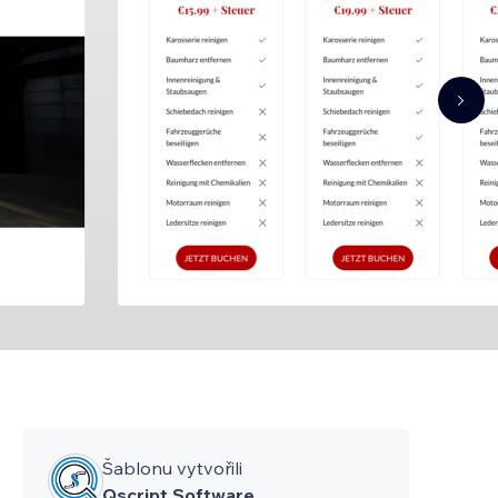
Šablonu vytvořili
Qscript Software