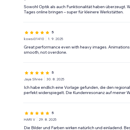
Sowohl Optik als auch Funktionalität haben überzeugt. Wi
Tages online bringen – super für kleinere Werkstätten.
5
kowsi01410
1. 9. 2025
Great performance even with heavy images. Animations ar
smooth, not overdone.
5
Jaya Shree
30. 8. 2025
Ich habe endlich eine Vorlage gefunden, die den regiona
perfekt widerspiegelt. Die Kundenresonanz auf meiner Web
5
HARI V
29. 8. 2025
Die Bilder und Farben wirken natürlich und einladend. Bes