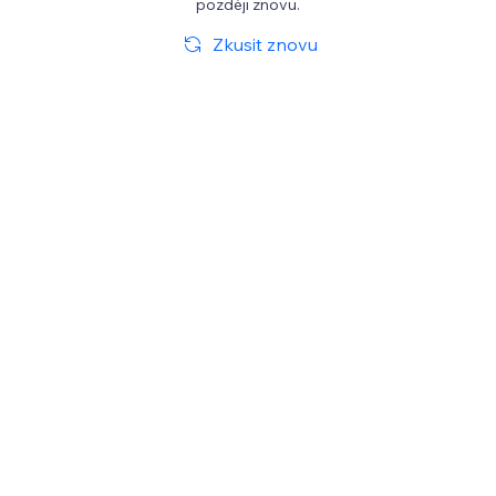
později znovu.
Zkusit znovu