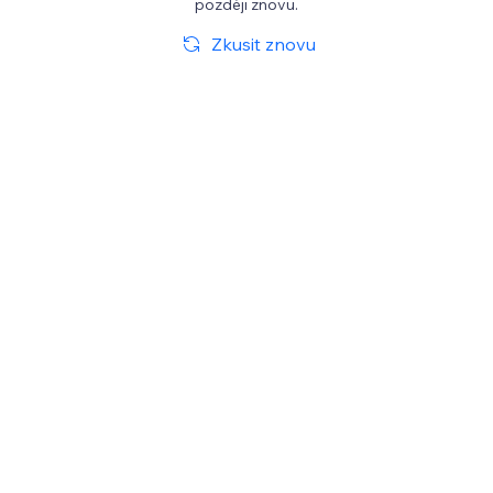
později znovu.
Zkusit znovu