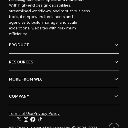
With high-end design capabilities,
streamlined workflows, and robust business
tools, it empowers freelancers and
agencies to build, manage, and scale
exceptional websites with maximum
efficiency.
PRODUCT
RESOURCES
MORE FROM WIX
COMPANY
Terms of Use
Privacy Policy
Wix Studio is part of Wix.com Ltd. © 2006-2026