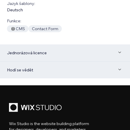
Jazyk šablony:
Deutsch
Funkce:
CMS
Contact Form
Jednorázová licence
Hodí se vědět
Wix Studio is the website building platform
for designers, developers, and marketers.