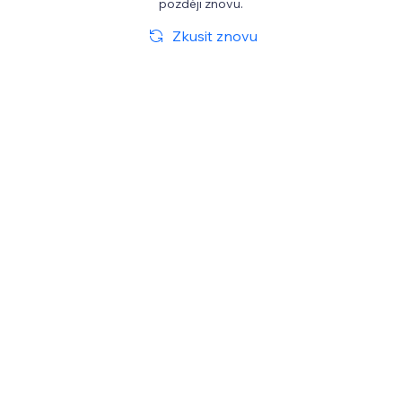
později znovu.
Zkusit znovu