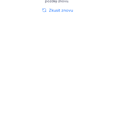
později znovu.
Zkusit znovu