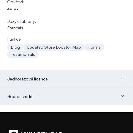
Odvětví:
Zdraví
Jazyk šablony:
Français
Funkce:
Blog
Located Store Locator Map
Forms
Testimonials
Jednorázová licence
Hodí se vědět