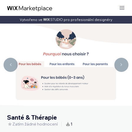
Vytvořeno ve
pro profesionální designéry
Santé & Thérapie
Zatím žádné hodnocení
1