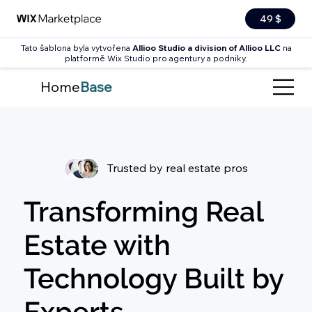
49 $
Tato šablona byla vytvořena
Allioo Studio a division of Allioo LLC
na
platformě Wix Studio pro agentury a podniky.