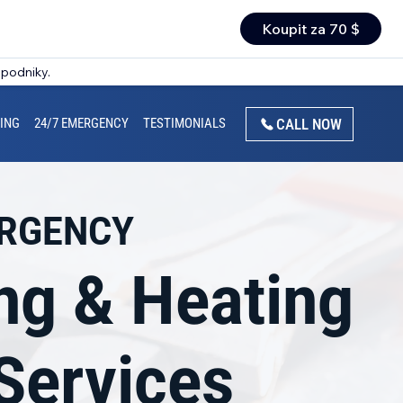
Koupit za 70 $
 podniky.