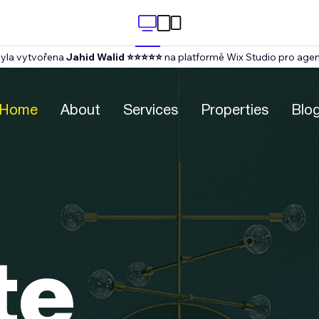
byla vytvořena
Jahid Walid ⭐⭐⭐⭐⭐
na platformě Wix Studio pro agen