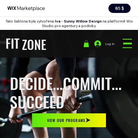
85 $
Tato šablona byla vytvořena
Iva - Sunny Willow Design
na platformě Wix
Studio pro agentury a podniky.