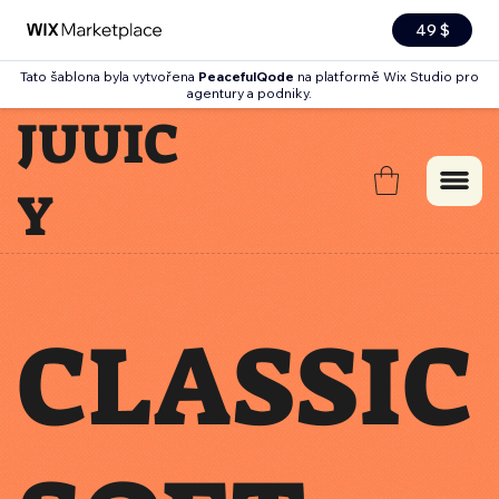
49 $
Tato šablona byla vytvořena
PeacefulQode
na platformě Wix Studio pro
agentury a podniky.