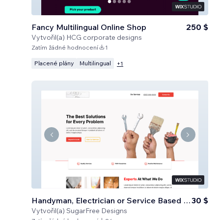
Fancy Multilingual Online Shop
250 $
Vytvořil(a)
HCG corporate designs
Zatím žádné hodnocení
1
Placené plány
Multilingual
+
1
Handyman, Electrician or Service Based Business
30 $
Vytvořil(a)
SugarFree Designs