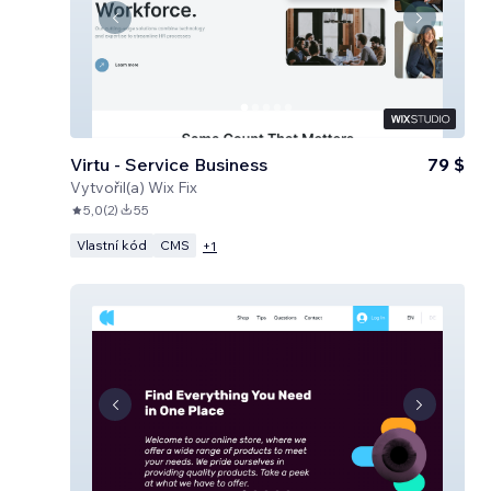
Virtu - Service Business
79 $
Vytvořil(a)
Wix Fix
5,0
(
2
)
55
Vlastní kód
CMS
+
1