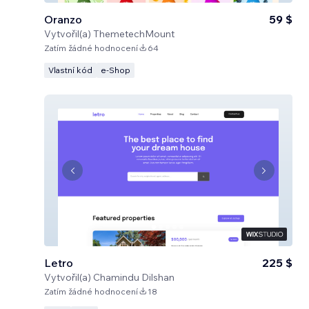
Oranzo
59 $
Vytvořil(a)
ThemetechMount
Zatím žádné hodnocení
64
Vlastní kód
e‑Shop
Letro
225 $
Vytvořil(a)
Chamindu Dilshan
Zatím žádné hodnocení
18