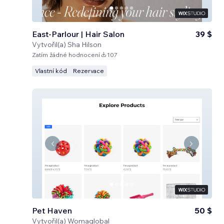
East-Parlour | Hair Salon
39 $
Vytvořil(a)
Sha Hilson
Zatím žádné hodnocení
107
Vlastní kód
Rezervace
Pet Haven
50 $
Vytvořil(a)
Womaglobal