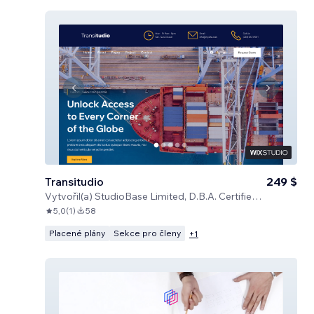
Transitudio
249 $
Vytvořil(a)
StudioBase Limited, D.B.A. Certified Code
5,0
(
1
)
58
Placené plány
Sekce pro členy
+
1