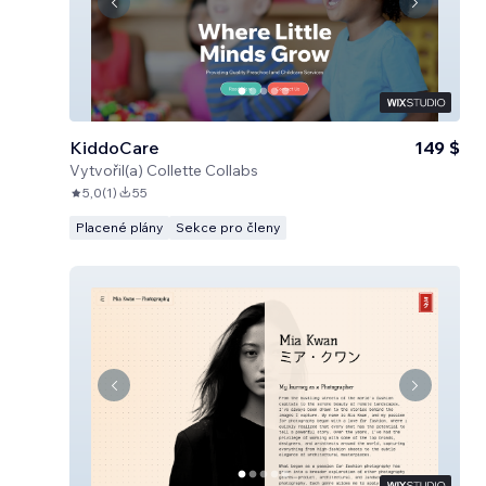
KiddoCare
149 $
Vytvořil(a)
Collette Collabs
5,0
(
1
)
55
Placené plány
Sekce pro členy