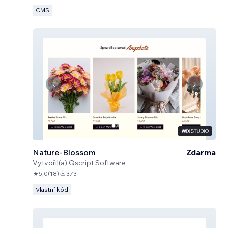
CMS
Nature-Blossom
Zdarma
Vytvořil(a)
Qscript Software
5,0
(
18
)
373
Vlastní kód