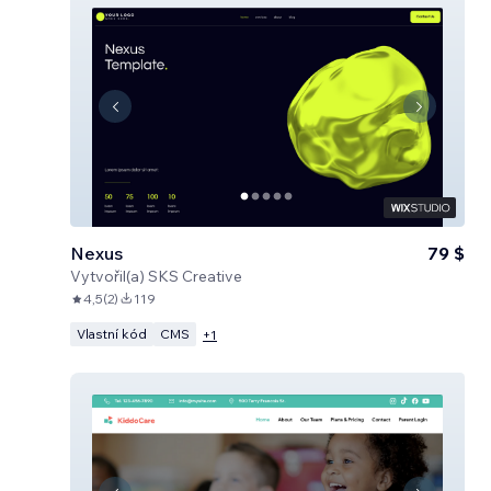
Nexus
79 $
Vytvořil(a)
SKS Creative
4,5
(
2
)
119
Vlastní kód
CMS
+
1