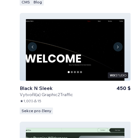
CMS
Blog
Black N Sleek
450 $
Vytvořil(a)
Graphic2Traffic
1,0
(
1
)
15
Sekce pro členy