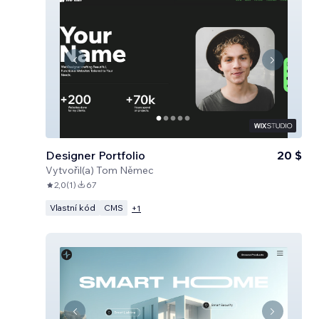
Designer Portfolio
20 $
Vytvořil(a)
Tom Němec
2,0
(
1
)
67
Vlastní kód
CMS
+
1