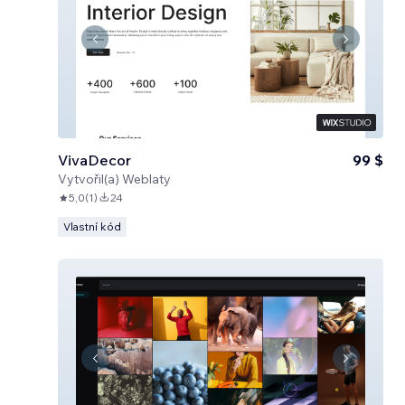
VivaDecor
99 $
Vytvořil(a)
Weblaty
5,0
(
1
)
24
Vlastní kód