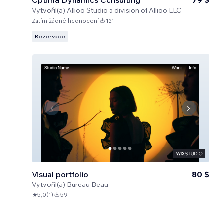
Optima Dynamics Consulting
79 $
Vytvořil(a)
Allioo Studio a division of Allioo LLC
Zatím žádné hodnocení
121
Rezervace
Visual portfolio
80 $
Vytvořil(a)
Bureau Beau
5,0
(
1
)
59