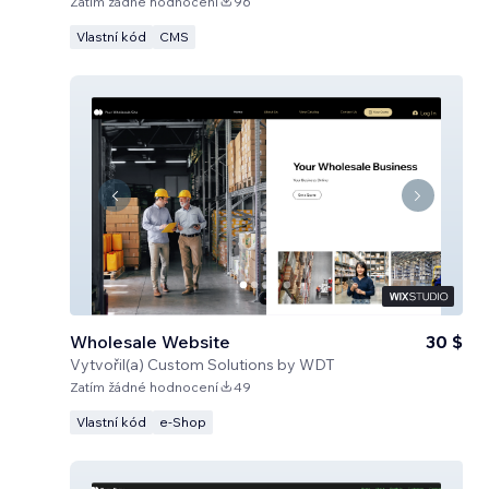
Zatím žádné hodnocení
96
Vlastní kód
CMS
Wholesale Website
30 $
Vytvořil(a)
Custom Solutions by WDT
Zatím žádné hodnocení
49
Vlastní kód
e‑Shop