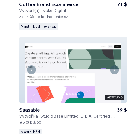
Coffee Brand Ecommerce
71 $
Vytvořil(a)
Evoke Digital
Zatím žádné hodnocení
52
Vlastní kód
e‑Shop
Saasable
39 $
Vytvořil(a)
StudioBase Limited, D.B.A. Certified Code
5,0
(
1
)
60
Vlastní kód