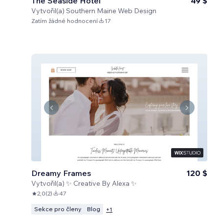
The Seaside Hotel
49 $
Vytvořil(a)
Southern Maine Web Design
Zatím žádné hodnocení
17
Dreamy Frames
120 $
Vytvořil(a)
✨ Creative By Alexa ✨
2,0
(
2
)
47
Sekce pro členy
Blog
+
1