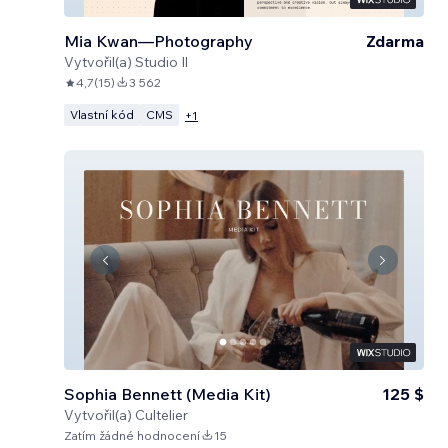
Mia Kwan—Photography
Zdarma
Vytvořil(a)
Studio Il
4,7
(
15
)
3 562
Vlastní kód
CMS
+
1
Sophia Bennett (Media Kit)
125 $
Vytvořil(a)
Cultelier
Zatím žádné hodnocení
15