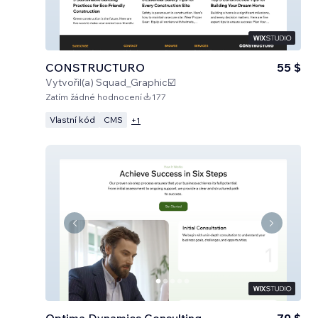
CONSTRUCTURO
55 $
Vytvořil(a)
Squad_Graphic☑️
Zatím žádné hodnocení
177
Vlastní kód
CMS
+
1