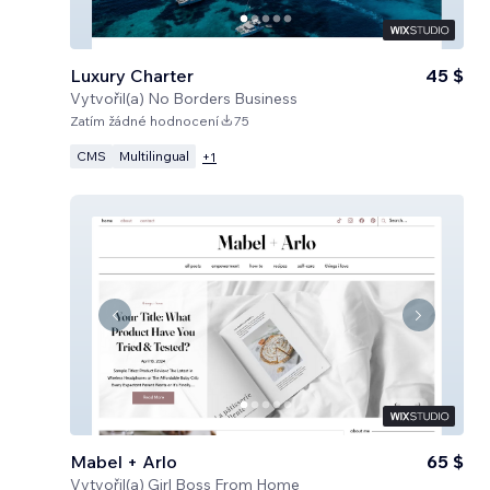
Luxury Charter
45 $
Vytvořil(a)
No Borders Business
Zatím žádné hodnocení
75
CMS
Multilingual
+
1
Mabel + Arlo
65 $
Vytvořil(a)
Girl Boss From Home