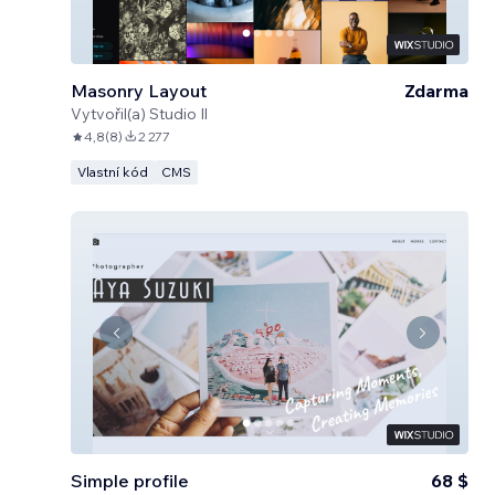
Masonry Layout
Zdarma
Vytvořil(a)
Studio Il
4,8
(
8
)
2 277
Vlastní kód
CMS
Simple profile
68 $