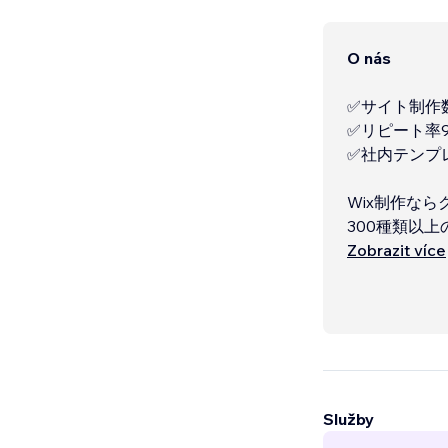
O nás
✅サイト制作数
✅リピート率
✅社内テンプ
Wix制作な
300種類以
したい」「で
Zobrazit více
Služby