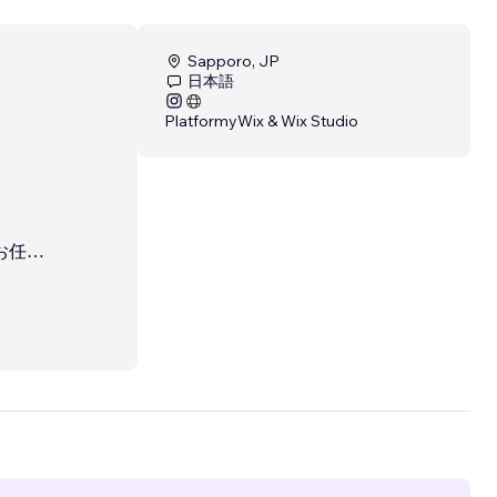
Sapporo, JP
日本語
Platformy
Wix & Wix Studio
お任せ