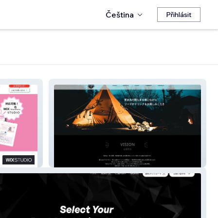
Čeština
Přihlásit
Website 64