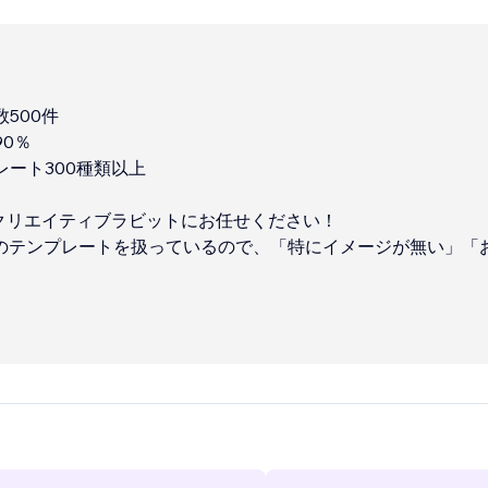
500件
90％
レート300種類以上
らクリエイティブラビットにお任せください！
上のテンプレートを扱っているので、「特にイメージが無い」「
もいい感じのサイトが欲しい！」そんな方にピッタリです。
...