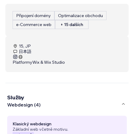
Připojení domény
Optimalizace obchodu
e‑Commerce web
+ 15 dalších
15, JP
日本語
Platformy
Wix & Wix Studio
Služby
Webdesign (4)
Klasický webdesign
Základní web včetně motivu.