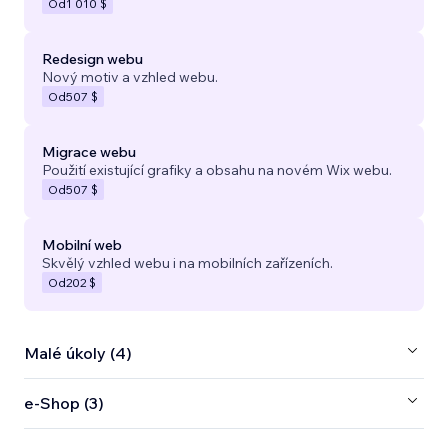
Od
1 010 $
Redesign webu
Nový motiv a vzhled webu.
Od
507 $
Migrace webu
Použití existující grafiky a obsahu na novém Wix webu.
Od
507 $
Mobilní web
Skvělý vzhled webu i na mobilních zařízeních.
Od
202 $
Malé úkoly (4)
e‑Shop (3)