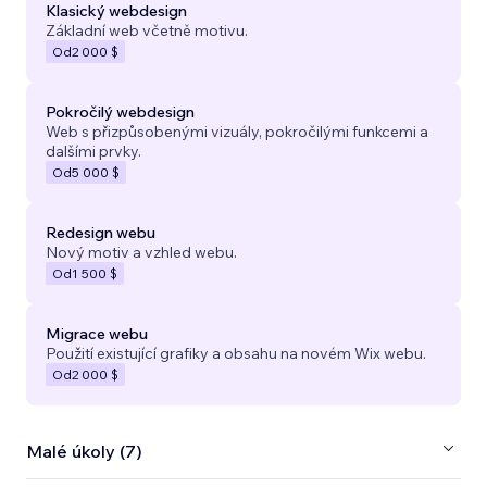
Klasický webdesign
Základní web včetně motivu.
Od
2 000 $
Pokročilý webdesign
Web s přizpůsobenými vizuály, pokročilými funkcemi a
dalšími prvky.
Od
5 000 $
Redesign webu
Nový motiv a vzhled webu.
Od
1 500 $
Migrace webu
Použití existující grafiky a obsahu na novém Wix webu.
Od
2 000 $
Malé úkoly (7)