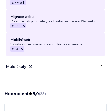
Od
740 $
Migrace webu
Použití existující grafiky a obsahu na novém Wix webu.
Od
600 $
Mobilní web
Skvělý vzhled webu i na mobilních zařízeních.
Od
40 $
Malé úkoly (6)
Hodnocení
5,0
(
33
)