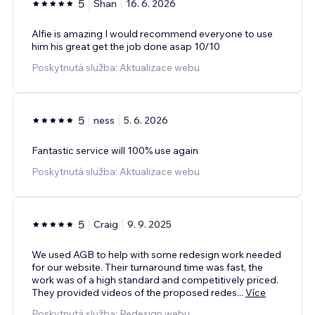
5
Shan
16. 6. 2026
Alfie is amazing I would recommend everyone to use
him his great get the job done asap 10/10
Poskytnutá služba: Aktualizace webu
5
ness
5. 6. 2026
Fantastic service will 100% use again
Poskytnutá služba: Aktualizace webu
5
Craig
9. 9. 2025
We used AGB to help with some redesign work needed
for our website. Their turnaround time was fast, the
work was of a high standard and competitively priced.
They provided videos of the proposed redes
...
Více
Poskytnutá služba: Redesign webu