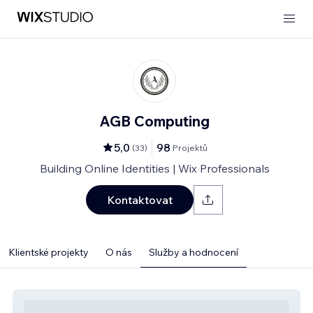
AGB Computing
5,0
98
(
33
)
Projektů
Building Online Identities | Wix Professionals
Kontaktovat
Klientské projekty
O nás
Služby a hodnocení