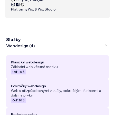
Platformy
Wix & Wix Studio
Služby
Webdesign (4)
Klasický webdesign
Základní web včetně motivu.
Od
120 $
Pokročilý webdesign
Web s přizpůsobenými vizuály, pokročilými funkcemi a
dalšími prvky.
Od
120 $
Redesign webu