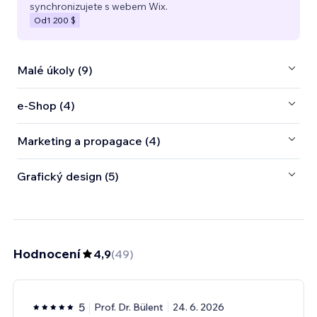
synchronizujete s webem Wix.
Od
1 200 $
Malé úkoly (9)
e‑Shop (4)
Marketing a propagace (4)
Grafický design (5)
Hodnocení
4,9
(
49
)
5
Prof. Dr. Bülent
24. 6. 2026