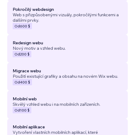
Pokročilý webdesign
Web s přizpůsobenými vizuály, pokročilými funkcemi a
dalšími prvky.
Od
600 $
Redesign webu
Nový motiv a vzhled webu.
Od
200 $
Migrace webu
Použití existující grafiky a obsahu na novém Wix webu.
Od
400 $
Mobilní web
Skvělý vzhled webu i na mobilních zařízeních.
Od
100 $
Mobilní aplikace
Vytvoření vlastních mobilních aplikací, které