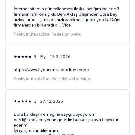
İnternet sitemin güncellenmesi ile ilgil açtığım ihalede 3
firmanın ismi öne çıktı. Beni Aktaş bilişimden Bora bey
hızlıca aradı. İşimin de hızlı yapılması gerekiyordu. Diğer
firmalardan biri aradı di
...
Více
Poskytnutá služba: Redesign webu
5
Fly
17. 3. 2026
https://www.flyparkmilasbodrum.com/
Poskytnutá služba: Klasický webdesign
5
27. 12. 2025
Bora kardeşim emeğine saygı duyuyorum.
Verdiğin sözleri yerine getirdin bunun için ayrı teşekkür
ederim .
İyi çalışmalar diliyorum .