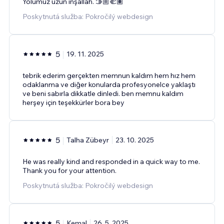
Yolumuz uzun inşallah. 🫱🏼‍🫲🏽
Poskytnutá služba: Pokročilý webdesign
5
19. 11. 2025
tebrik ederim gerçekten memnun kaldım hem hız hem
odaklanma ve diğer konularda profesyonelce yaklaştı
ve beni sabırla dikkatle dinledi. ben memnu kaldım
herşey için teşekkürler bora bey
5
Talha Zübeyr
23. 10. 2025
He was really kind and responded in a quick way to me.
Thank you for your attention.
Poskytnutá služba: Pokročilý webdesign
5
Kemal
26. 5. 2025