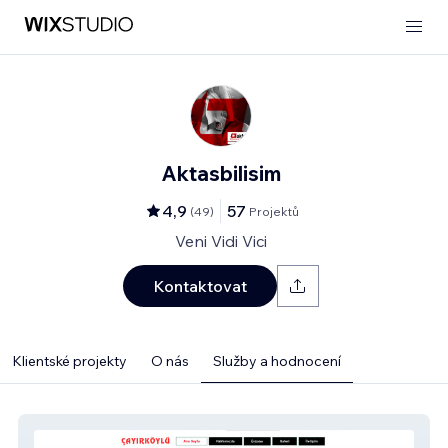
Aktasbilisim
4,9
57
(
49
)
Projektů
Veni Vidi Vici
Kontaktovat
Klientské projekty
O nás
Služby a hodnocení