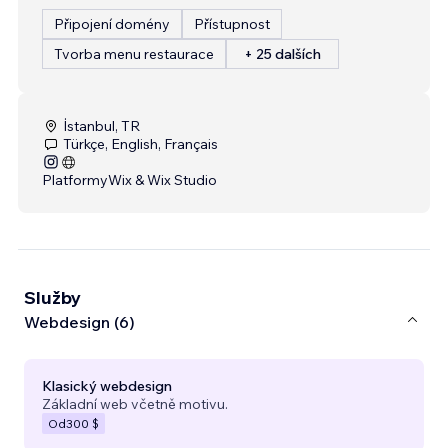
Připojení domény
Přístupnost
Tvorba menu restaurace
+ 25 dalších
İstanbul, TR
Türkçe, English, Français
Platformy
Wix & Wix Studio
Služby
Webdesign (6)
Klasický webdesign
Základní web včetně motivu.
Od
300 $