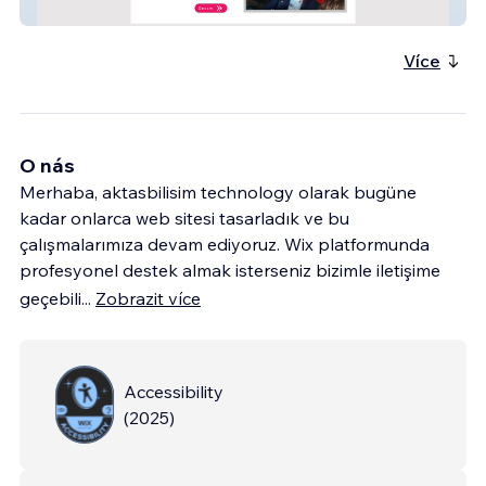
Sığacık Huzur Evi
Více
O nás
Merhaba, aktasbilisim technology olarak bugüne
kadar onlarca web sitesi tasarladık ve bu
çalışmalarımıza devam ediyoruz. Wix platformunda
profesyonel destek almak isterseniz bizimle iletişime
geçebili
...
Zobrazit více
Accessibility
(
2025
)