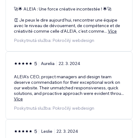
🚀🌟 ALEIA : Une force créative incontestée ! 🌟🚀
👏 Je peux le dire aujourd'hui, rencontrer une équipe
avec le niveau de dévouement, de compétence et de
créativité comme celle d'ALEIA, c'est comme
...
Více
Poskytnutá služba: Pokročilý webdesign
5
Aurelia
22. 3. 2024
ALEIA's CEO, project managers and design team
deserve commendation for their exceptional work on
our website. Their unmatched responsiveness, quick
solutions, and proactive approach were evident throu
...
Více
Poskytnutá služba: Pokročilý webdesign
5
Leslie
22. 3. 2024