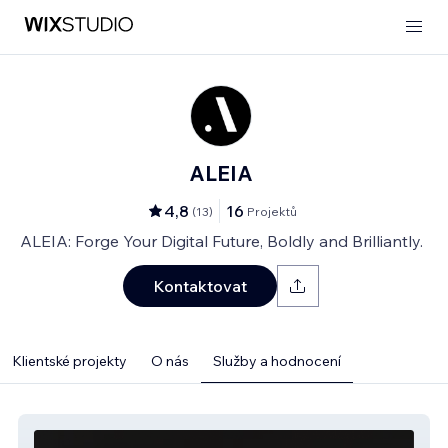
ALEIA
4,8
16
(
13
)
Projektů
ALEIA: Forge Your Digital Future, Boldly and Brilliantly.
Kontaktovat
Klientské projekty
O nás
Služby a hodnocení