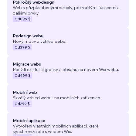
Pokročilý webdesign
Web s přizpůsobenými vizuály, pokročilými funkcemi a
dalšími prvky.
Od
899 $
Redesign webu
Nový motiv a vzhled webu.
Od
399 $
Migrace webu
Použití existující grafiky a obsahu na novém Wix webu.
Od
499 $
Mobilní web
Skvělý vzhled webu i na mobilních zařízeních.
Od
299 $
Mobilní aplikace
Vytvoření vlastních mobilních aplikací, které
synchronizujete s webem Wix.