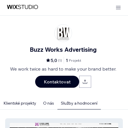
Buzz Works Advertising
5,0
1
(
1
)
Projekt
We work twice as hard to make your brand better.
Kontaktovat
Klientské projekty
O nás
Služby a hodnocení