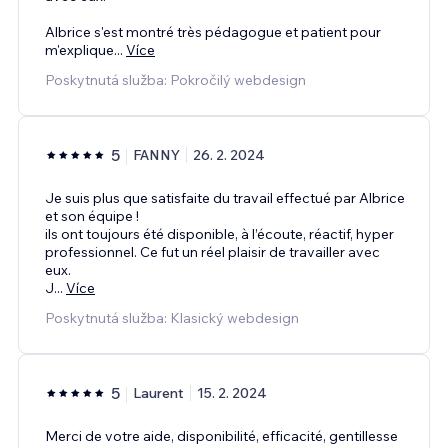
Albrice s'est montré très pédagogue et patient pour
m'explique
...
Více
Poskytnutá služba: Pokročilý webdesign
5
FANNY
26. 2. 2024
Je suis plus que satisfaite du travail effectué par Albrice
et son équipe !
ils ont toujours été disponible, à l’écoute, réactif, hyper
professionnel. Ce fut un réel plaisir de travailler avec
eux.
J
...
Více
Poskytnutá služba: Klasický webdesign
5
Laurent
15. 2. 2024
Merci de votre aide, disponibilité, efficacité, gentillesse