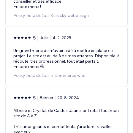
conseiller et très efficace.
Encore merci !
Poskytnutá služba: Klasický webdesign
5
Julie
4. 2. 2025
Un grand merci de m’avoir aidé à mettre en place ce
projet. Le site est au delà de mes attentes. Disponible, à
l’écoute, très professionnel, tout était parfait.
Encore merci 🤩
Poskytnutá služba: e‑Commerce web
5
Bernier
20. 8. 2024
Albrice et Crystal, de Cactus Jaune, ont refait tout mon
site de A à Z.
Très arrangeants et compétents, j'ai adoré travailler
avec eux.