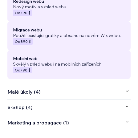
Redesign webu
Nový motiv a vzhled webu.
Od
790 $
Migrace webu
Použití existující grafiky a obsahu na novém Wix webu.
Od
890 $
Mobilní web
Skvělý vzhled webu i na mobilních zařízeních.
Od
790 $
Malé úkoly (4)
e‑Shop (4)
Marketing a propagace (1)