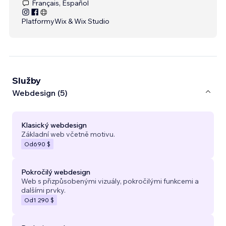
Français, Español
Platformy
Wix & Wix Studio
Služby
Webdesign (5)
Klasický webdesign
Základní web včetně motivu.
Od
690 $
Pokročilý webdesign
Web s přizpůsobenými vizuály, pokročilými funkcemi a
dalšími prvky.
Od
1 290 $