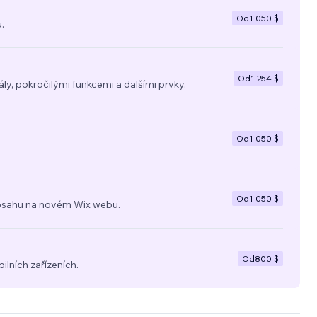
Od
1 050 $
.
Od
1 254 $
y, pokročilými funkcemi a dalšími prvky.
Od
1 050 $
Od
1 050 $
a obsahu na novém Wix webu.
Od
800 $
ilních zařízeních.