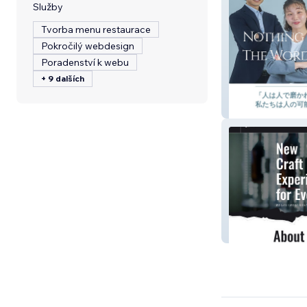
Služby
Tvorba menu restaurace
Pokročilý webdesign
Poradenství k webu
+ 9 dalších
株式会社Melang
株式会社ドミンゴ
量り売り