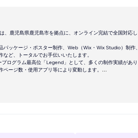
designは、鹿児島県鹿児島市を拠点に、オンライン完結で全国対応
パッケージ・ポスター制作、Web（Wix・Wix Studio）制作
作など、トータルでお手伝いいたします。
ナープログラム最高位「Legend」として、多くの制作実績があ
作ページ数・使用アプリ等により変動します。
映像制作は別途費用が発生いたします。
様には、写真等ご用意いただいております。
...