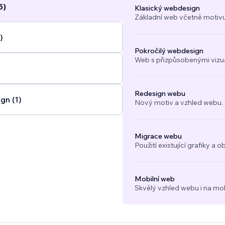
5)
Klasický webdesign
Základní web včetně motivu
)
Pokročilý webdesign
Web s přizpůsobenými vizuál
Redesign webu
gn (1)
Nový motiv a vzhled webu.
Migrace webu
Použití existující grafiky 
Mobilní web
Skvělý vzhled webu i na mob