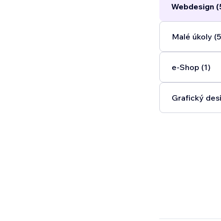
Webdesign (
Malé úkoly (5
e‑Shop (1)
Grafický desi