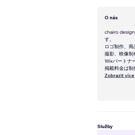
O nás
chairo 
す。
ロゴ制作、商品
撮影、映像制
Wixパート
掲載料金は制
＊写真撮影・
Zobrazit více
＊県外のお客
Služby