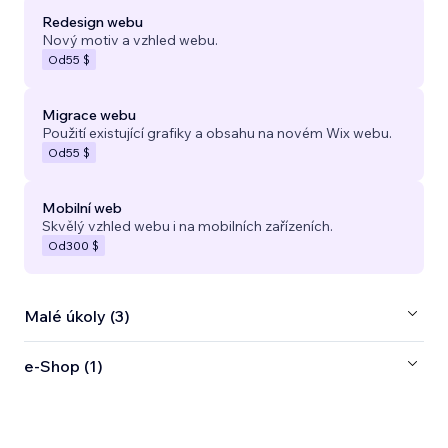
Redesign webu
Nový motiv a vzhled webu.
Od
55 $
Migrace webu
Použití existující grafiky a obsahu na novém Wix webu.
Od
55 $
Mobilní web
Skvělý vzhled webu i na mobilních zařízeních.
Od
300 $
Malé úkoly (3)
e‑Shop (1)