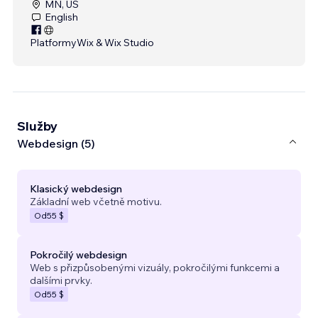
MN, US
English
Platformy
Wix & Wix Studio
Služby
Webdesign (5)
Klasický webdesign
Základní web včetně motivu.
Od
55 $
Pokročilý webdesign
Web s přizpůsobenými vizuály, pokročilými funkcemi a
dalšími prvky.
Od
55 $