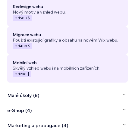
Redesign webu
Nový motiv a vzhled webu.
Od
500 $
Migrace webu
Použití existující grafiky a obsahu na novém Wix webu.
Od
400 $
Mobilní web
Skvělý vzhled webu i na mobilních zařízeních.
Od
290 $
Malé úkoly (8)
e‑Shop (4)
Marketing a propagace (4)