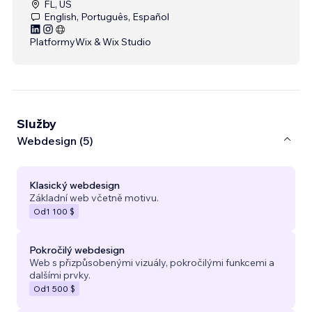
FL, US
English, Português, Español
Platformy
Wix & Wix Studio
Služby
Webdesign (5)
Klasický webdesign
Základní web včetně motivu.
Od
1 100 $
Pokročilý webdesign
Web s přizpůsobenými vizuály, pokročilými funkcemi a
dalšími prvky.
Od
1 500 $