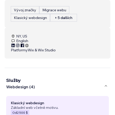
Vývoj značky
Migrace webu
Klasický webdesign
+ 5 dalších
NY, US
English
Platformy
Wix & Wix Studio
Služby
Webdesign (4)
Klasický webdesign
Základní web včetně motivu.
Od
2 500 $