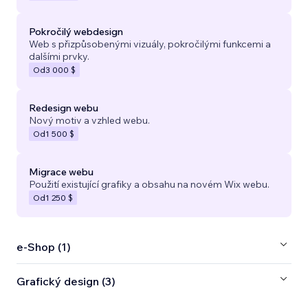
Pokročilý webdesign
Web s přizpůsobenými vizuály, pokročilými funkcemi a
dalšími prvky.
Od
3 000 $
Redesign webu
Nový motiv a vzhled webu.
Od
1 500 $
Migrace webu
Použití existující grafiky a obsahu na novém Wix webu.
Od
1 250 $
e‑Shop (1)
Grafický design (3)