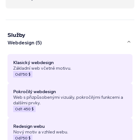
Služby
Webdesign (5)
Klasický webdesign
Základní web včetně motivu.
Od
750 $
Pokročilý webdesign
Web s přizpůsobenými vizuály, pokročilými funkcemi a
dalšími prvky.
Od
1 450 $
Redesign webu
Nový motiv a vzhled webu.
Od
750 $