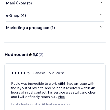
Malé úkoly (5)
e‑Shop (4)
Marketing a propagace (1)
Hodnocení
5,0
(
2
)
5
Genesis
6. 6. 2026
Paulo was incredible to work with! I had an issue with
the layout of my site, and he had it resolved within 48
hours of initial contact. His service was swift and clear,
and I will definitely reach ou
...
Více
Poskytnutá služba: Aktualizace webu