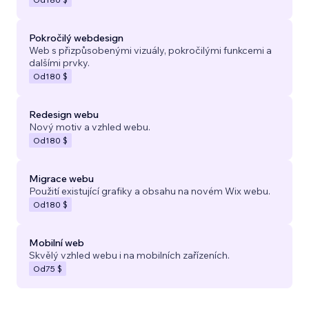
Pokročilý webdesign
Web s přizpůsobenými vizuály, pokročilými funkcemi a
dalšími prvky.
Od
180 $
Redesign webu
Nový motiv a vzhled webu.
Od
180 $
Migrace webu
Použití existující grafiky a obsahu na novém Wix webu.
Od
180 $
Mobilní web
Skvělý vzhled webu i na mobilních zařízeních.
Od
75 $