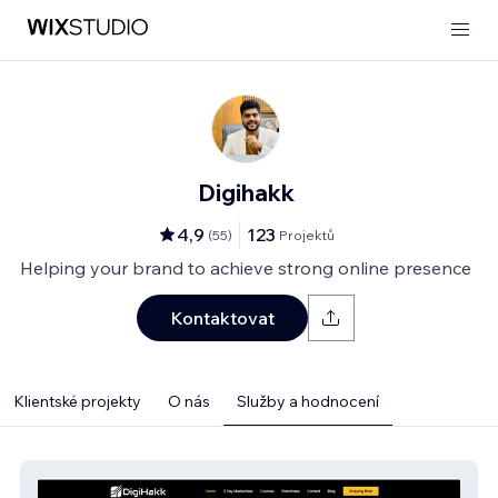
Digihakk
4,9
123
(
55
)
Projektů
Helping your brand to achieve strong online presence
Kontaktovat
Klientské projekty
O nás
Služby a hodnocení