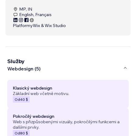
MP, IN
English, Français
Platformy
Wix & Wix Studio
Služby
Webdesign (5)
Klasický webdesign
Základní web včetně motivu.
Od
40 $
Pokročilý webdesign
Web s přizpůsobenými vizuály, pokročilými funkcemi a
dalšími prvky.
Od
80 $