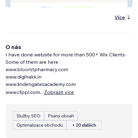
Crelyte Fintech
Více
O nás
I have done website for more than 500+ Wix Clients-
Some of them are here :
www.bloorstpharmacy.com
www.digihakk.in
www.lindengatesacademy.com
www.cfppl.com
...
Zobrazit více
Služby SEO
Psaný obsah
Optimalizace obchodu
+ 20 dalších