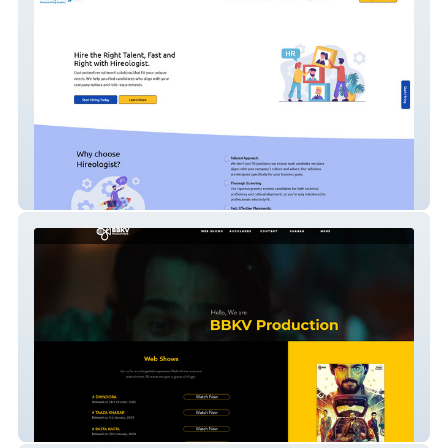
Hireologist
bbkv productions