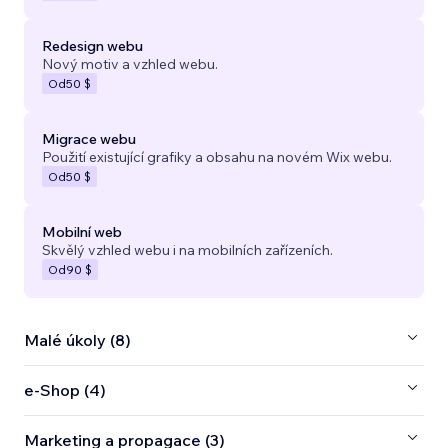
Redesign webu
Nový motiv a vzhled webu.
Od
50 $
Migrace webu
Použití existující grafiky a obsahu na novém Wix webu.
Od
50 $
Mobilní web
Skvělý vzhled webu i na mobilních zařízeních.
Od
90 $
Malé úkoly (8)
e‑Shop (4)
Marketing a propagace (3)