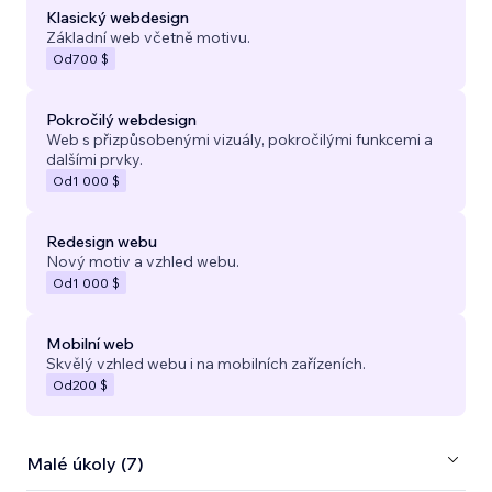
Klasický webdesign
Základní web včetně motivu.
Od
700 $
Pokročilý webdesign
Web s přizpůsobenými vizuály, pokročilými funkcemi a
dalšími prvky.
Od
1 000 $
Redesign webu
Nový motiv a vzhled webu.
Od
1 000 $
Mobilní web
Skvělý vzhled webu i na mobilních zařízeních.
Od
200 $
Malé úkoly (7)