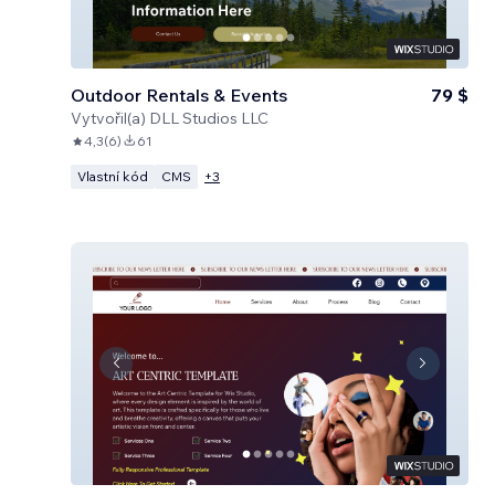
Outdoor Rentals & Events
79 $
Vytvořil(a)
DLL Studios LLC
4,3
(
6
)
61
Vlastní kód
CMS
+
3