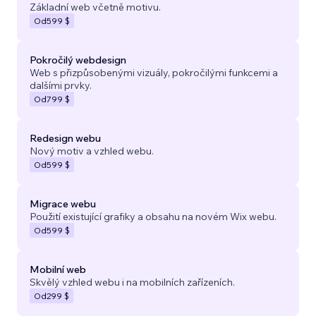
Základní web včetně motivu.
Od
599 $
Pokročilý webdesign
Web s přizpůsobenými vizuály, pokročilými funkcemi a
dalšími prvky.
Od
799 $
Redesign webu
Nový motiv a vzhled webu.
Od
599 $
Migrace webu
Použití existující grafiky a obsahu na novém Wix webu.
Od
599 $
Mobilní web
Skvělý vzhled webu i na mobilních zařízeních.
Od
299 $