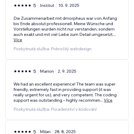
5
Institut
10. 9. 2025
Die Zusammenarbeit mit dmorpheus war von Anfang
bis Ende absolut professionell. Meine Wünsche und
Vorstellungen wurden nicht nur verstanden, sondern
auch exakt und mit viel Liebe zum Detail umgesetzt.
...
Více
Poskytnutá služba: Pokročilý webdesign
5
Marion
2. 9. 2025
We had an excellent experience! The team was super
friendly, extremely fast in providing support (it was
really urgent for us), and very competent. The coding
support was outstanding – highly recommen
...
Více
Poskytnutá služba: Poradenství v kódování
5
Milan
28. 8. 2025