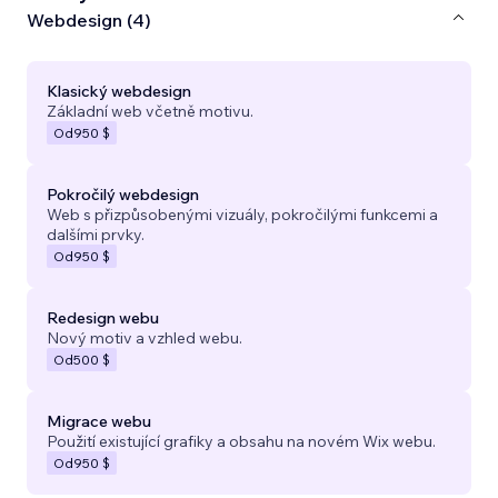
Webdesign (4)
Klasický webdesign
Základní web včetně motivu.
Od
950 $
Pokročilý webdesign
Web s přizpůsobenými vizuály, pokročilými funkcemi a
dalšími prvky.
Od
950 $
Redesign webu
Nový motiv a vzhled webu.
Od
500 $
Migrace webu
Použití existující grafiky a obsahu na novém Wix webu.
Od
950 $