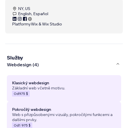
NY, US
English, Español
Platformy
Wix & Wix Studio
Služby
Webdesign (4)
Klasický webdesign
Základní web včetně motivu.
Od
975 $
Pokročilý webdesign
Web s přizpůsobenými vizuály, pokročilými funkcemi a
dalšími prvky.
Od
1 975 $