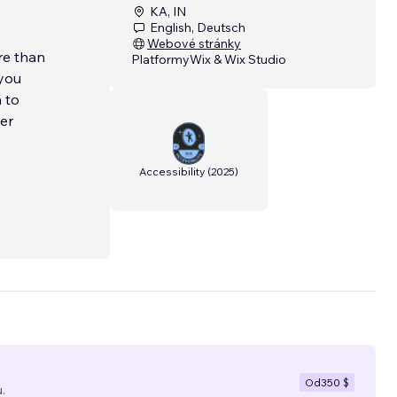
KA, IN
English, Deutsch
Webové stránky
re than
Platformy
Wix & Wix Studio
 you
 to
er
Accessibility
(
2025
)
Od
350 $
.