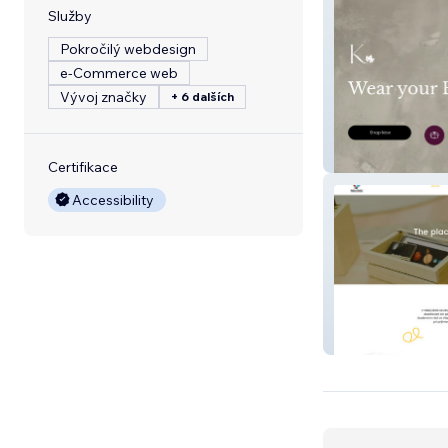
Služby
Pokročilý webdesign
e‑Commerce web
Vývoj značky
+ 6 dalších
Qadeer
Certifikace
Accessibility
Nasa Skola