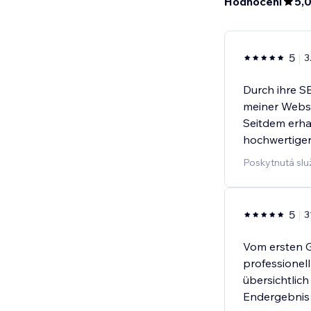
Hodnocení
5,
5
3
Durch ihre S
meiner Websi
Seitdem erhal
hochwertiger
Poskytnutá slu
5
3
Vom ersten G
professionel
übersichtlich
Endergebnis b