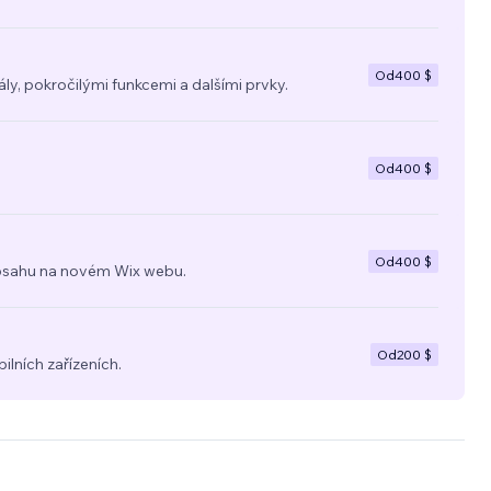
Od
400 $
y, pokročilými funkcemi a dalšími prvky.
Od
400 $
Od
400 $
a obsahu na novém Wix webu.
Od
200 $
ilních zařízeních.