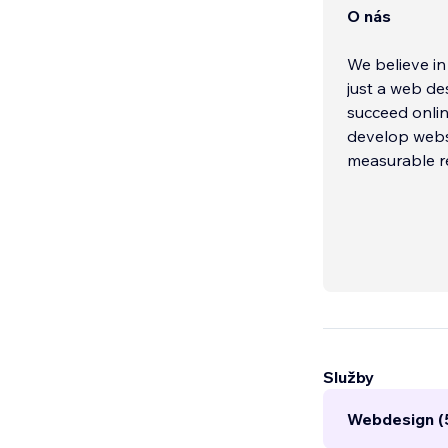
O nás
We believe in
just a web de
succeed onlin
develop webs
measurable re
Služby
Webdesign (