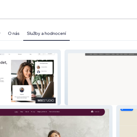
y
O nás
Služby a hodnocení
Conmarble - Earth, Lime & Clay
Plasters