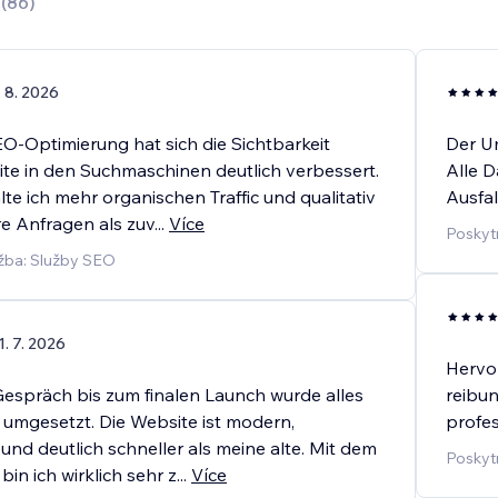
0
(
86
)
. 8. 2026
EO-Optimierung hat sich die Sichtbarkeit
Der U
te in den Suchmaschinen deutlich verbessert.
Alle 
te ich mehr organischen Traffic und qualitativ
Ausfal
e Anfragen als zuv
...
Více
Poskyt
žba: Služby SEO
1. 7. 2026
Hervor
espräch bis zum finalen Launch wurde alles
reibun
l umgesetzt. Die Website ist modern,
profes
 und deutlich schneller als meine alte. Mit dem
Poskyt
in ich wirklich sehr z
...
Více