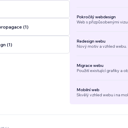
Pokročilý webdesign
Web s přizpůsobenými vizuál
propagace (1)
Redesign webu
gn (1)
Nový motiv a vzhled webu.
Migrace webu
Použití existující grafiky 
Mobilní web
Skvělý vzhled webu i na mob