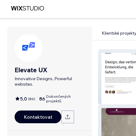
Klientské projekt
Elevate UX
Innovative Designs ,Powerful
websites.
Dokončených
5,0
86
(
86
)
Elevate UX
projektů
Kontaktovat